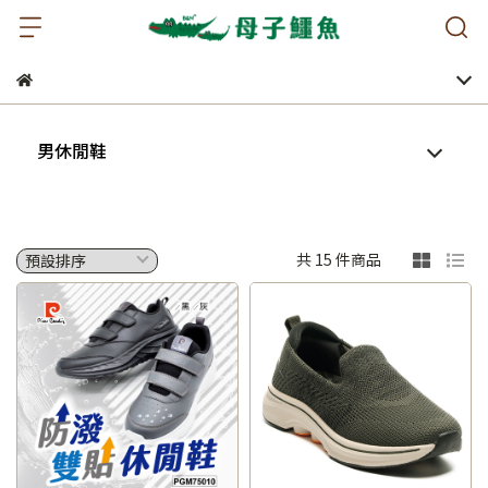
男休閒鞋
共 15 件商品