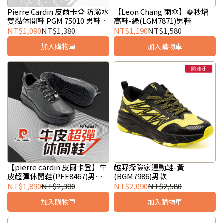
Pierre Cardin 皮爾卡登 防潑水
【Leon Chang 雨傘】零秒增
雙黏休閒鞋 PGM 75010 男鞋｜
高鞋-綠(LGM7871)男鞋
全皮革鞋面 免綁穿脫 耐磨大底
NT$1,090
NT$1,380
NT$1,190
NT$1,580
（黑/灰 39–44）
加入購物車
加入購物車
【pierre cardin 皮爾卡登】牛
越野探險家運動鞋-黃
皮超彈休閒鞋(PFF8467)男女
(BGM7986)男款
鞋
NT$1,890
NT$2,380
NT$2,090
NT$2,580
加入購物車
加入購物車