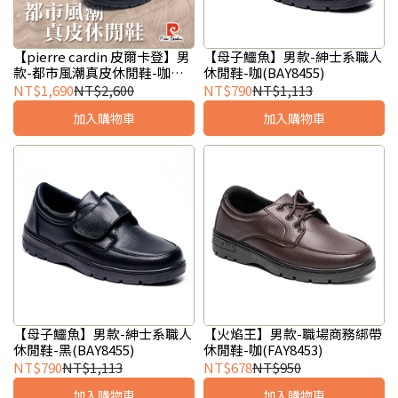
【pierre cardin 皮爾卡登】男
【母子鱷魚】男款-紳士系職人
款-都市風潮真皮休閒鞋-咖
休閒鞋-咖(BAY8455)
(PR8225)
NT$1,690
NT$2,600
NT$790
NT$1,113
加入購物車
加入購物車
【母子鱷魚】男款-紳士系職人
【火焰王】男款-職場商務綁帶
休閒鞋-黑(BAY8455)
休閒鞋-咖(FAY8453)
NT$790
NT$1,113
NT$678
NT$950
加入購物車
加入購物車