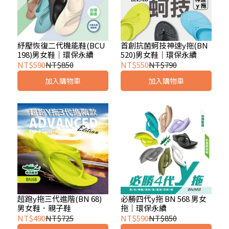
紓壓恢復二代機能鞋(BCU
首創抗菌蚵技神速y拖(BN
198)男女鞋｜環保永續
520)男女鞋｜環保永續
NT$590
NT$850
NT$550
NT$790
加入購物車
加入購物車
超跑y拖三代進階(BN 68)
必勝四代y拖 BN 568 男女
男女鞋．親子鞋
拖｜環保永續
NT$490
NT$725
NT$590
NT$850