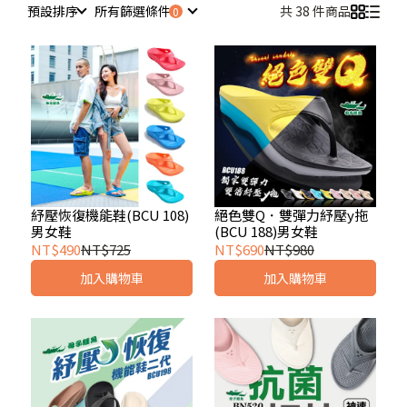
預設排序
所有篩選條件
共 38 件商品
紓壓恢復機能鞋(BCU 108)
絕色雙Q．雙彈力紓壓y拖
男女鞋
(BCU 188)男女鞋
NT$490
NT$725
NT$690
NT$980
加入購物車
加入購物車