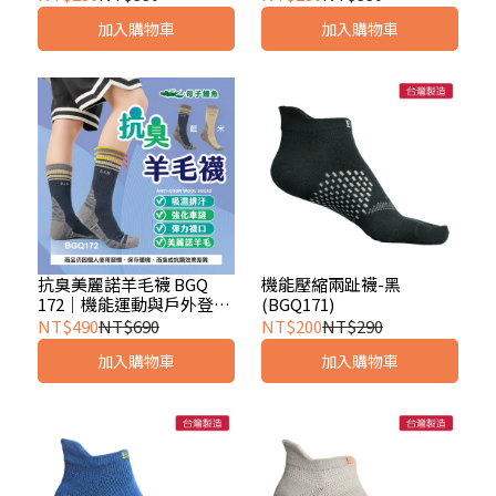
加入購物車
加入購物車
抗臭美麗諾羊毛襪 BGQ
機能壓縮兩趾襪-黑
172｜機能運動與戶外登山
(BGQ171)
襪 (藍/米)
NT$490
NT$690
NT$200
NT$290
加入購物車
加入購物車