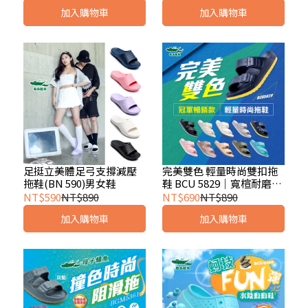
加入購物車
加入購物車
足挺立美體足弓支撐減壓
完美雙色 輕量時尚雙扣拖
拖鞋(BN 590)男女鞋
鞋 BCU 5829｜寬楦耐磨
EVA拖 男女拖
NT$590
NT$890
NT$690
NT$890
加入購物車
加入購物車