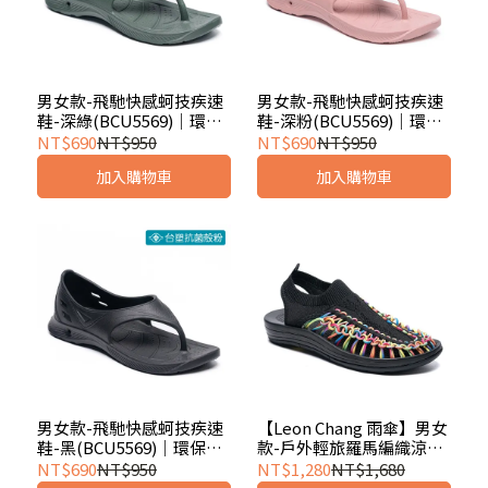
男女款-飛馳快感蚵技疾速
男女款-飛馳快感蚵技疾速
鞋-深綠(BCU5569)｜環保
鞋-深粉(BCU5569)｜環保
永續
永續
NT$690
NT$950
NT$690
NT$950
加入購物車
加入購物車
男女款-飛馳快感蚵技疾速
【Leon Chang 雨傘】男女
鞋-黑(BCU5569)｜環保永
款-戶外輕旅羅馬編織涼鞋-
續
黑彩(LFF5246)
NT$690
NT$950
NT$1,280
NT$1,680