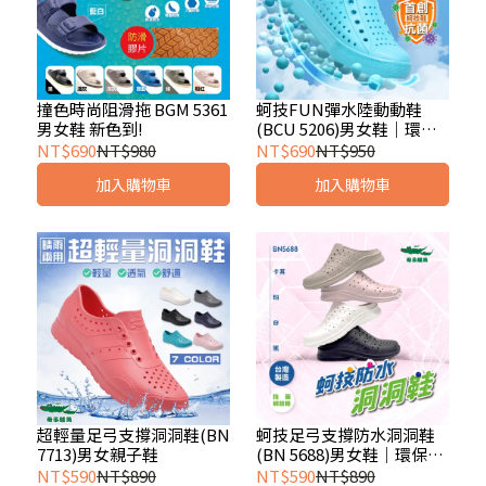
撞色時尚阻滑拖 BGM 5361
蚵技FUN彈水陸動動鞋
男女鞋 新色到!
(BCU 5206)男女鞋｜環保
永續
NT$690
NT$980
NT$690
NT$950
加入購物車
加入購物車
超輕量足弓支撐洞洞鞋(BN
蚵技足弓支撐防水洞洞鞋
7713)男女親子鞋
(BN 5688)男女鞋｜環保永
續
NT$590
NT$890
NT$590
NT$890