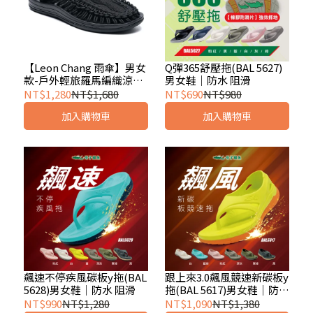
【Leon Chang 雨傘】男女
Q彈365舒壓拖(BAL 5627)
款-戶外輕旅羅馬編織涼鞋-
男女鞋｜防水 阻滑
黑(LFF5246)
NT$1,280
NT$1,680
NT$690
NT$980
加入購物車
加入購物車
飆速不停疾風碳板y拖(BAL
跟上來3.0飆風競速新碳板y
5628)男女鞋｜防水 阻滑
拖(BAL 5617)男女鞋｜防水
阻滑
NT$990
NT$1,280
NT$1,090
NT$1,380