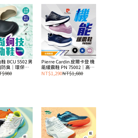
 BCU 5502 男
Pierre Cardin 皮爾卡登 機
菌防臭｜環保永
能緩震鞋 PN 75002｜高彈
 台灣製造（黑／
減壓 EVA耐磨 台灣製造
T$980
NT$1,290
NT$1,680
3）
（黑/藍/粉紅）男女鞋