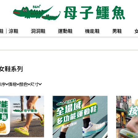
鞋｜涼鞋
洞洞鞋
運動鞋
機能鞋
男鞋
女鞋系列
排序
價格
顏色
尺寸