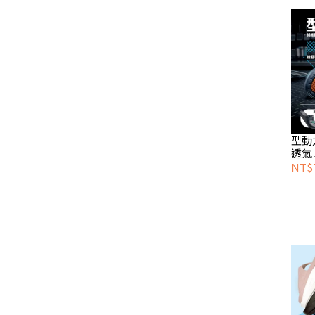
型動
透氣
NT$