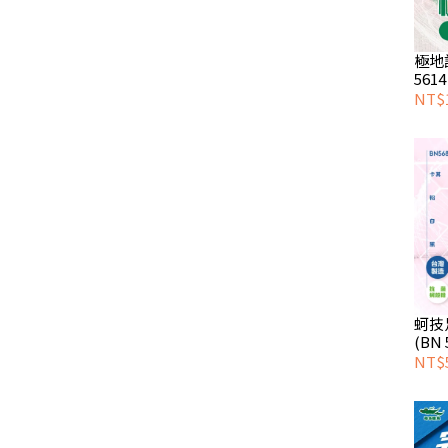
極地
561
NT$1
蚵技
(BN
續
NT$