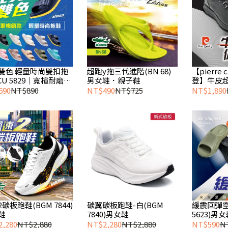
雙色 輕量時尚雙扣拖
超跑y拖三代進階(BN 68)
【pierre 
CU 5829｜寬楦耐磨
男女鞋．親子鞋
登】牛皮
拖 男女拖
(PFF846
690
NT$890
NT$490
NT$725
NT$1,890
碳板跑鞋(BGM 7844)
碳翼碳板跑鞋-白(BGM
緩震回彈空
鞋
7840)男女鞋
5623)男
,280
NT$2,880
NT$2,280
NT$2,880
NT$590
N