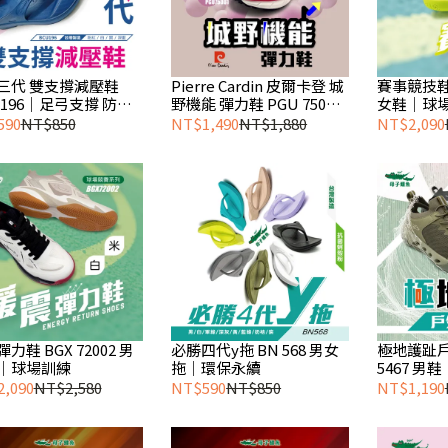
三代 雙支撐減壓鞋
Pierre Cardin 皮爾卡登 城
賽事競技鞋 B
 196｜足弓支撐 防滑
野機能 彈力鞋 PGU 75001
女鞋｜球
 台灣製造 男女鞋（粉
｜厚底高回彈（黑/白）男
590
NT$850
NT$1,490
NT$1,880
NT$2,090
白/黑/深藍）
女鞋
力鞋 BGX 72002 男
必勝四代y拖 BN 568 男女
極地護趾戶
｜球場訓練
拖｜環保永續
5467 男鞋
,090
NT$2,580
NT$590
NT$850
NT$1,190