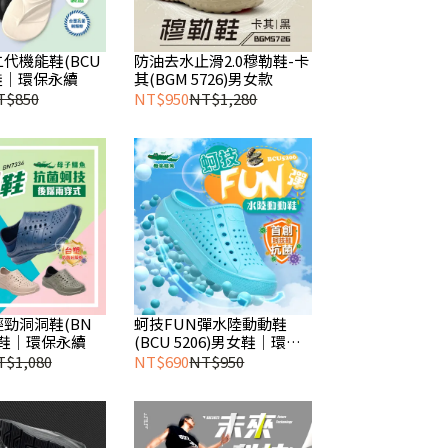
代機能鞋(BCU
防油去水止滑2.0穆勒鞋-卡
女鞋｜環保永續
其(BGM 5726)男女款
T$850
NT$950
NT$1,280
勁洞洞鞋(BN
蚵技FUN彈水陸動動鞋
男女鞋｜環保永續
(BCU 5206)男女鞋｜環保
永續
T$1,080
NT$690
NT$950