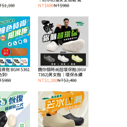
超輕量｜男女同款（23-
T$1,180
NT$690
NT$980
28）
拖 BGM 5361
醜你個時尚超環保鞋(BGV
色到!
7362)男女鞋｜環保永續
T$980
NT$1,280
NT$2,480