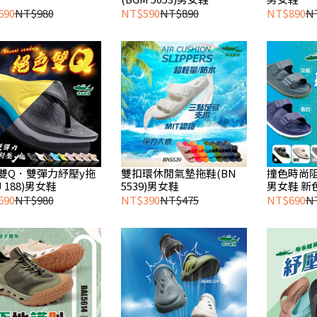
690
NT$980
NT$590
NT$890
NT$890
N
雙Q．雙彈力紓壓y拖
雙扣環休閒氣墊拖鞋(BN
撞色時尚阻滑
U 188)男女鞋
5539)男女鞋
男女鞋 新
690
NT$980
NT$390
NT$475
NT$690
N