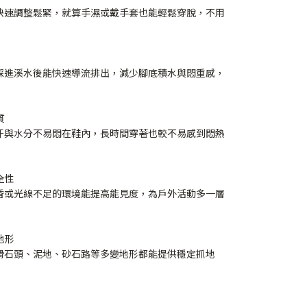
快速調整鬆緊，就算手濕或戴手套也能輕鬆穿脫，不用
踩進溪水後能快速導流排出，減少腳底積水與悶重感，
質
汗與水分不易悶在鞋內，長時間穿著也較不易感到悶熱
全性
昏或光線不足的環境能提高能見度，為戶外活動多一層
地形
滑石頭、泥地、砂石路等多變地形都能提供穩定抓地