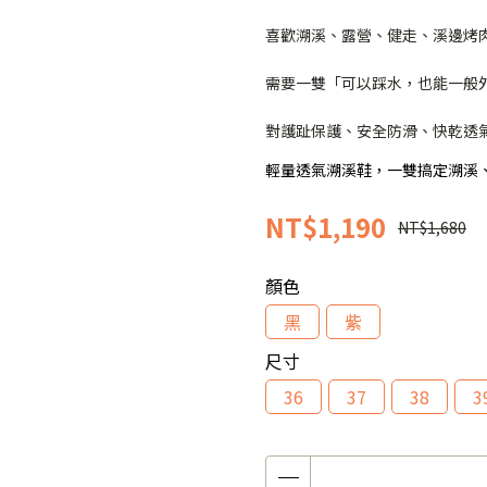
喜歡溯溪、露營、健走、溪邊烤
需要一雙「可以踩水，也能一般
對護趾保護、安全防滑、快乾透
輕量透氣溯溪鞋，一雙搞定溯溪
NT$1,190
NT$1,680
顏色
黑
紫
尺寸
36
37
38
3