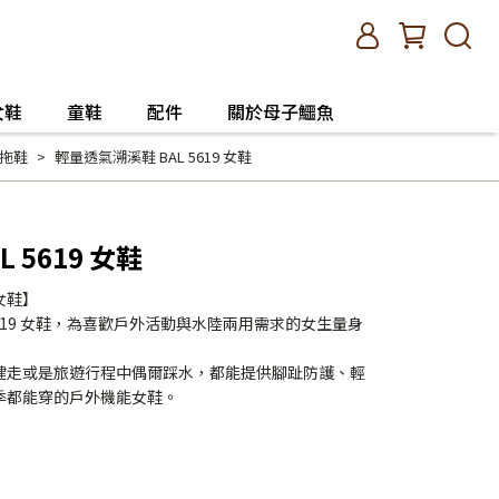
女鞋
童鞋
配件
關於母子鱷魚
拖鞋
輕量透氣溯溪鞋 BAL 5619 女鞋
 5619 女鞋
女鞋】
5619 女鞋，為喜歡戶外活動與水陸兩用需求的女生量身
健走或是旅遊行程中偶爾踩水，都能提供腳趾防護、輕
季都能穿的戶外機能女鞋。