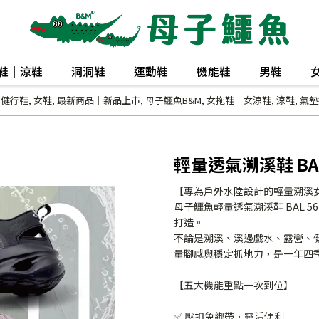
鞋｜涼鞋
洞洞鞋
運動鞋
機能鞋
男鞋
｜健行鞋
,
女鞋
,
最新商品｜新品上市
,
母子鱷魚B&M
,
女拖鞋｜女涼鞋
,
涼鞋
,
氣墊
輕量透氣溯溪鞋 BAL
【專為戶外水陸設計的輕量溯溪
母子鱷魚輕量透氣溯溪鞋 BAL 
打造。
不論是溯溪、溪邊戲水、露營、
量腳感與穩定抓地力，是一年四
【五大機能重點一次到位】
✅ 壓扣免綁帶．靈活便利