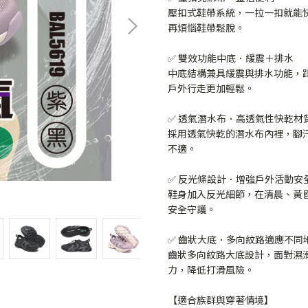
壓扣式鞋帶系統，一拉一扣就能
再煩惱鞋帶鬆脫。
✅ 雙效功能中底．緩震＋排水
中底結構兼具緩震與排水功能，
戶外行走更加輕鬆。
✅ 透氣潛水布．高透氣性快乾材
採用透氣快乾的潛水布內裡，腳
不適。
✅ 反光條設計．增強戶外活動安
鞋身加入反光細節，在清晨、黃
安全守護。
✅ 齒狀大底．多向紋路適應不同
齒狀多向紋路大底設計，面對濕
力，降低打滑風險。
【適合族群與穿著情境】