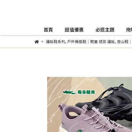
首頁
超值優惠
必逛主題
拖
護趾鞋系列
,
戶外機能鞋｜輕量 透氣 護趾
,
登山鞋