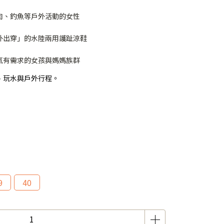
肉、釣魚等戶外活動的女性
外出穿」的水陸兩用護趾涼鞋
氣有需求的女孩與媽媽族群
、玩水與戶外行程。
9
40