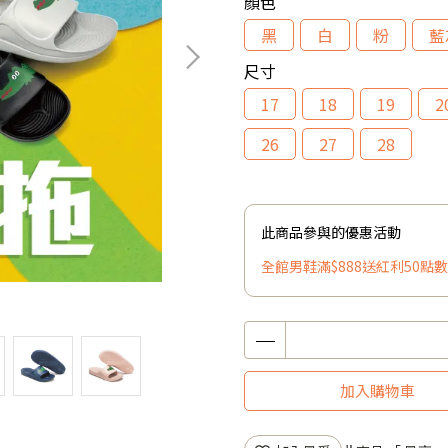
顏色
黑
白
粉
藍
尺寸
17
18
19
2
26
27
28
此商品參與的優惠活動
全館男鞋滿$888送紅利50點數
加入購物車