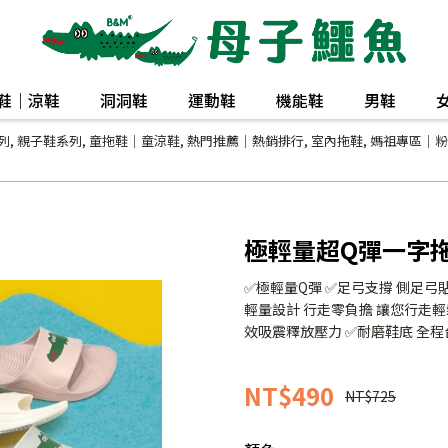
鞋｜涼鞋
洞洞鞋
運動鞋
機能鞋
男鞋
列
,
親子鞋系列
,
童拖鞋｜童涼鞋
,
熱門推薦｜熱銷排行
,
室內拖鞋
,
媽祖專區｜粉
極輕量超Q彈一字拖(
✅極輕量Q彈 ✅足弓支撐 側足弓
輕量設計 行走零負擔 讓您行走輕鬆
效吸震釋放壓力 ✅耐磨鞋底 全
NT$490
NT$725