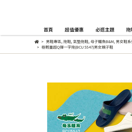
首頁
超值優惠
必逛主題
拖
男鞋專區
,
拖鞋
,
氣墊拖鞋
,
母子鱷魚B&M
,
男女鞋系
極輕量超Q彈一字拖(BCU 5547)男女親子鞋