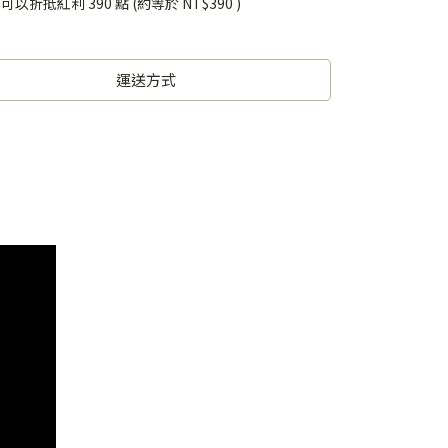
 」可以折抵紅利
390
點 (約等於
NT$390
)
運送方式