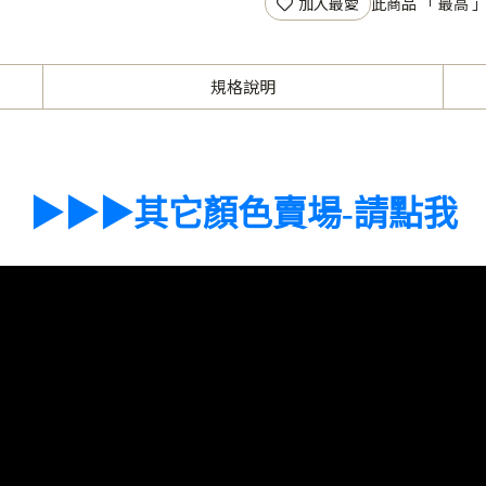
加入最愛
此商品 「 最高
規格說明
▶▶▶其它顏色賣場-請點我