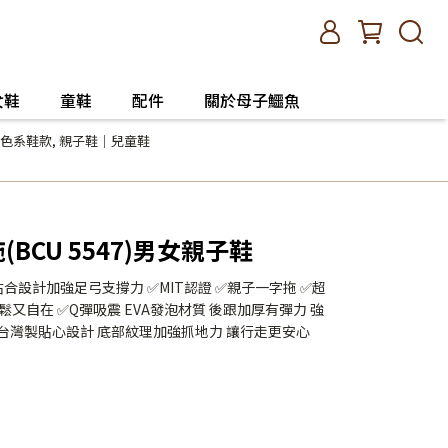
女鞋
童鞋
配件
關於母子鱷魚
色系鞋款
,
親子鞋｜兒童鞋
BCU 5547)男女親子鞋
貼合設計加強足弓支撐力 ✅MIT認證 ✅親子一字拖 ✅超
又自在 ✅Q彈吸震 EVA發泡材質 後跟加厚有彈力 強
程台灣製貼心設計 底部紋理加強抓地力 讓行走更安心