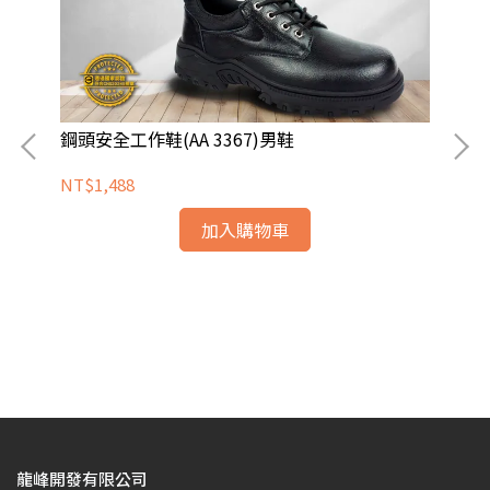
鋼頭安全工作鞋(AA 3367)男鞋
NT$1,488
加入購物車
【
(B
NT
龍峰開發有限公司