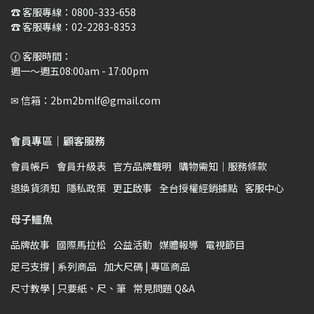
☎️ 客服專線：0800-333-658
☎️ 客服專線：02-2283-8353
🕜 客服時間：
週一～週五08:00am - 17:00pm
✉ 信箱：2bm2bmlf@gmail.com
會員專區｜顧客服務
會員帳戶
會員升級表
官方品牌聲明
購物需知｜服務條款
退換貨須知
隱私政策
更正啟事
全台授權經銷據點
客服中心
母子鱷魚
品牌故事
國際馬拉松
公益活動
媒體報導
電視節目
足弓支撐 | 系列商品
加大尺碼 | 專區商品
尺寸教學 | 只要紙、尺、筆
常見問題 Q&A