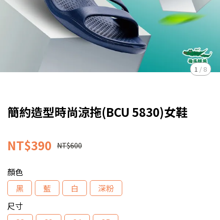
1
/
8
簡約造型時尚涼拖(BCU 5830)女鞋
NT$390
NT$600
顏色
黑
藍
白
深粉
尺寸