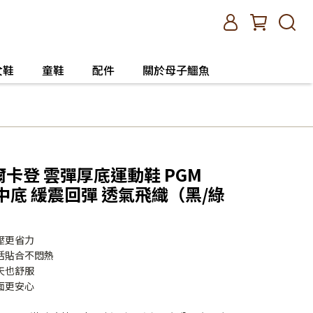
女鞋
童鞋
配件
關於母子鱷魚
n 皮爾卡登 雲彈厚底運動鞋 PGM
力中底 緩震回彈 透氣飛織（黑/綠
壓更省力
活貼合不悶熱
天也舒服
面更安心