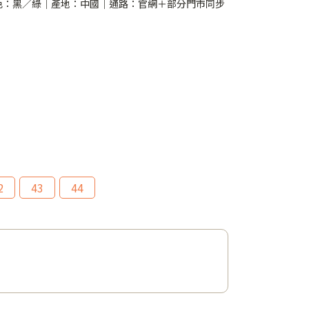
顏色：黑／綠｜產地：中國｜通路：官網＋部分門市同步
2
43
44