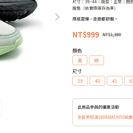
尺寸：39–44｜版型：正常｜
販售（依實際庫存為準）
厚底雲彈，走跑都舒服。
NT$999
NT$1,380
顏色
黑
綠
尺寸
39
40
41
4
此商品參與的優惠活動
全館男鞋滿$888送紅利50點數