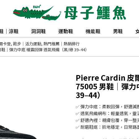
鞋｜涼鞋
洞洞鞋
運動鞋
機能鞋
男鞋
n皮爾卡登
,
跑步｜活力運動
,
熱門推薦｜熱銷排行
005 男鞋｜彈力中底 緩震回彈 透氣飛織（黑/綠 39–44）
Pierre Cardi
75005 男鞋｜彈
39–44）
✅ 彈力中底：柔軟回彈，舒適減
✅ 透氣飛織網布：輕量透氣，靈
✅ 舒適內裡：親膚包覆，穿一整
✅ 耐磨鞋底：抓地穩定，日常路